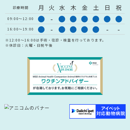
月
火
水
木
金
土
日
祝
診療時間
●
-
●
●
●
●
●
●
09:00～12:00
●
-
●
●
●
●
-
-
16:00～19:00
※12:00～16:00は手術・往診・検査を行っております。
※休診日：火曜・日祝午後