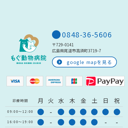
0848-36-5606
〒729-0141
広島県尾道市高須町3719-7
google mapを見る
月
火
水
木
金
土
日
祝
診療時間
●
-
●
●
●
●
●
●
09:00～12:00
●
-
●
●
●
●
-
-
16:00～19:00