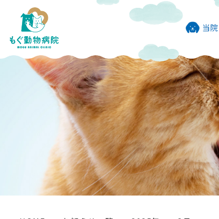
当院
わんに
避妊去