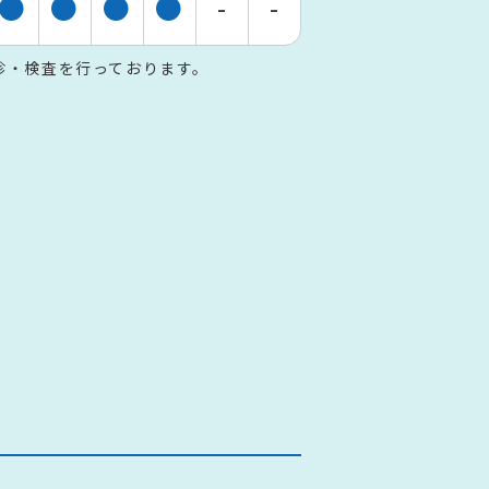
●
●
●
●
-
-
・往診・検査を行っております。