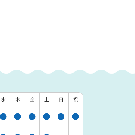
水
木
金
土
日
祝
●
●
●
●
●
●