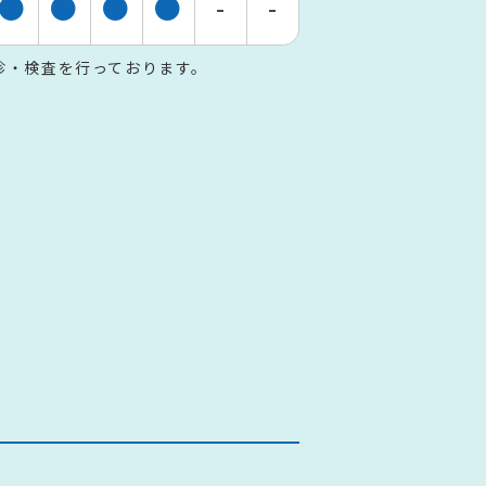
●
●
●
●
-
-
・往診・検査を行っております。