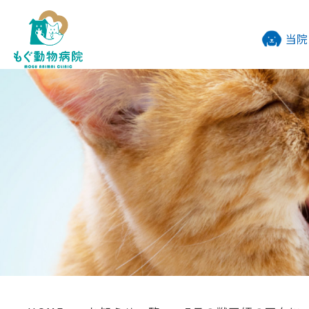
当院
わんに
避妊去