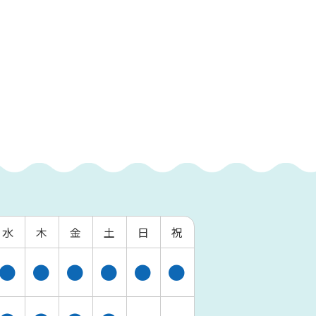
水
木
金
土
日
祝
●
●
●
●
●
●