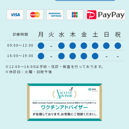
月
火
水
木
金
土
日
祝
診療時間
●
-
●
●
●
●
●
●
09:00～12:00
●
-
●
●
●
●
-
-
16:00～19:00
※12:00～16:00は手術・往診・検査を行っております。
※休診日：火曜・日祝午後