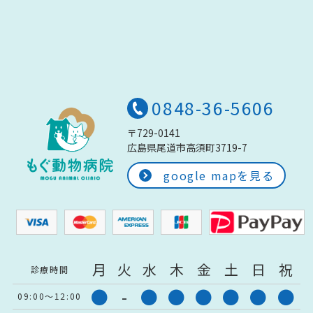
0848-36-5606
〒729-0141
広島県尾道市高須町3719-7
google mapを見る
月
火
水
木
金
土
日
祝
診療時間
●
-
●
●
●
●
●
●
09:00～12:00