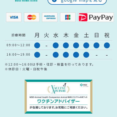
月
火
水
木
金
土
日
祝
診療時間
●
-
●
●
●
●
●
●
09:00～12:00
●
-
●
●
●
●
-
-
16:00～19:00
※12:00～16:00は手術・往診・検査を行っております。
※休診日：火曜・日祝午後