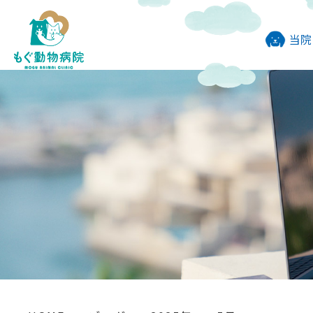
当院
わんに
避妊去