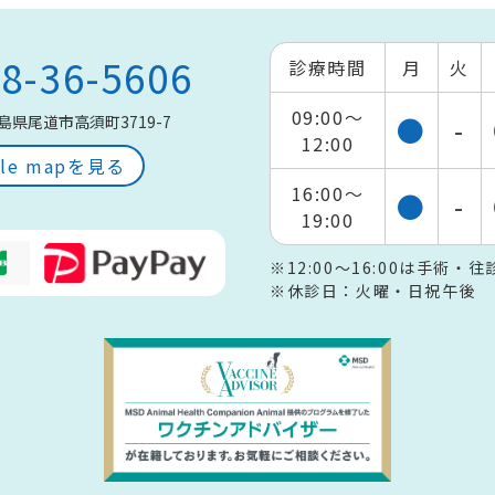
8-36-5606
診療時間
月
火
09:00～
●
-
島県尾道市高須町3719-7
12:00
gle mapを見る
16:00～
●
-
19:00
※12:00～16:00は手術
※休診日：火曜・日祝午後