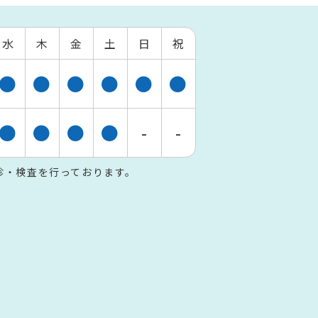
水
木
金
土
日
祝
●
●
●
●
●
●
●
●
●
●
-
-
・往診・検査を行っております。