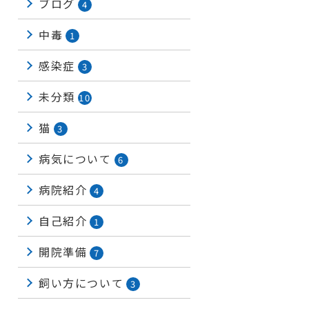
ブログ
4
中毒
1
感染症
3
未分類
10
猫
3
病気について
6
病院紹介
4
自己紹介
1
開院準備
7
飼い方について
3