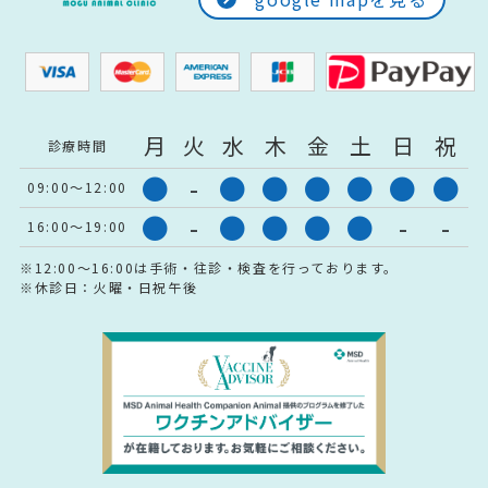
月
火
水
木
金
土
日
祝
診療時間
●
-
●
●
●
●
●
●
09:00～12:00
●
-
●
●
●
●
-
-
16:00～19:00
※12:00～16:00は手術・往診・検査を行っております。
※休診日：火曜・日祝午後