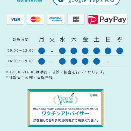
月
火
水
木
金
土
日
祝
診療時間
●
-
●
●
●
●
●
●
09:00～12:00
●
-
●
●
●
●
-
-
16:00～19:00
※12:00～16:00は手術・往診・検査を行っております。
※休診日：火曜・日祝午後